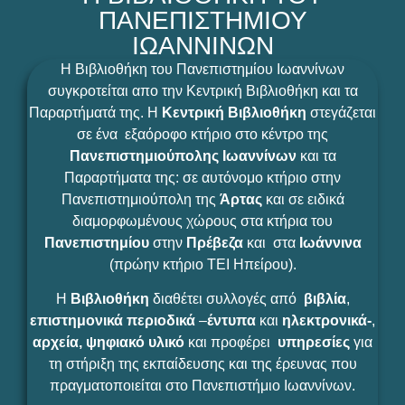
ΠΑΝΕΠΙΣΤΗΜΙΟΥ
ΙΩΑΝΝΙΝΩΝ
Η Βιβλιοθήκη του Πανεπιστημίου Ιωαννίνων
συγκροτείται απο την Κεντρική Βιβλιοθήκη και τα
Παραρτήματά της. Η
Κεντρική Βιβλιοθήκη
στεγάζεται
σε ένα εξαόροφο κτήριο στο κέντρο της
Πανεπιστημιούπολης Ιωαννίνων
και τα
Παραρτήματα της: σε αυτόνομο κτήριο στην
Πανεπιστημιούπολη της
Άρτας
και σε ειδικά
διαμορφωμένους χώρους στα κτήρια του
Πανεπιστημίου
στην
Πρέβεζα
και στα
Ιωάννινα
(πρώην κτήριο ΤΕΙ Ηπείρου).
Η
Βιβλιοθήκη
διαθέτει συλλογές από
βιβλία
,
επιστημονικά περιοδικά
–
έντυπα
και
ηλεκτρονικά-
,
αρχεία,
ψηφιακό υλικό
και προφέρει
υπηρεσίες
για
τη στήριξη της εκπαίδευσης και της έρευνας που
πραγματοποιείται στο Πανεπιστήμιο Ιωαννίνων.