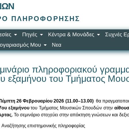
ΝΩΝ
ΤΡΟ ΠΛΗΡΟΦΌΡΗΣΗΣ
σίες
Πηγές
Κέντρα & Μονάδες
Συχνές Ε
ογαριασμός Μου
Νεα
μινάριο πληροφοριακού γραμμα
υ εξαμήνου του Τμήματος Μο
Πέμπτη 26 Φεβρουαρίου
202
6
(
11.00–13.
0
0
)
θα πραγματοποι
7
ου
εξαμήνου
του Τμήματος Μουσικών Σπουδών στην
αίθου
Άρτας.
Το σεμινάριο στοχεύει στην απόκτηση γνώσεων και δεξι
Αναζήτησης επιστημονικής πληροφορίας