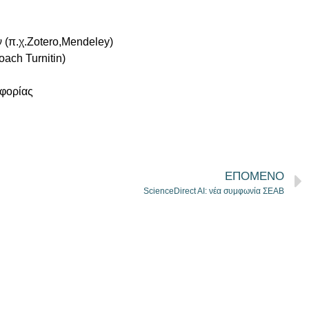
 (π.χ.Zotero,Mendeley)
ach Turnitin)
οφορίας
ΕΠΟΜΕΝΟ
ScienceDirect AI: νέα συμφωνία ΣΕΑΒ