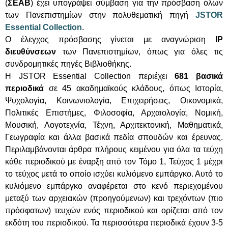
(
ΣΕΑΒ
) έχει υπογράψει σύμβαση για την πρόσβαση όλων
των Πανεπιστημίων στην πολυθεματική πηγή
JSTOR
Essential Collection
.
Ο έλεγχος πρόσβασης γίνεται με αναγνώριση
IP
διευθύνσεων
των Πανεπιστημίων, όπως για όλες τις
συνδρομητικές πηγές Βιβλιοθήκης.
Η JSTOR Essential Collection περιέχει
681 βασικά
περιοδικά
σε 45 ακαδημαϊκούς κλάδους, όπως Ιστορία,
Ψυχολογία, Κοινωνιολογία, Επιχειρήσεις, Οικονομικά,
Πολιτικές Επιστήμες, Φιλοσοφία, Αρχαιολογία, Νομική,
Μουσική, Λογοτεχνία, Τέχνη, Αρχιτεκτονική, Μαθηματικά,
Γεωγραφία και άλλα βασικά πεδία σπουδών και έρευνας.
Περιλαμβάνονται άρθρα πλήρους κειμένου για όλα τα τεύχη
κάθε περιοδικού με έναρξη από τον Τόμο 1, Τεύχος 1 μέχρι
το τεύχος μετά το οποίο ισχύει κυλιόμενο εμπάργκο. Αυτό το
κυλιόμενο εμπάργκο αναφέρεται στο κενό περιεχομένου
μεταξύ των αρχειακών (προηγούμενων) και τρεχόντων (πιο
πρόσφατων) τευχών ενός περιοδικού και ορίζεται από τον
εκδότη του περιοδικού. Τα περισσότερα περιοδικά έχουν 3-5